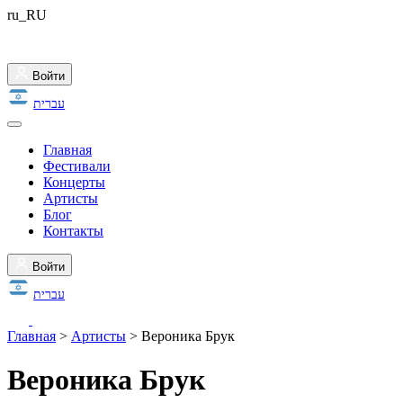
ru_RU
Войти
עברית
Главная
Фестивали
Концерты
Артисты
Блог
Контакты
Войти
עברית
Главная
>
Артисты
>
Вероника Брук
Вероника Брук