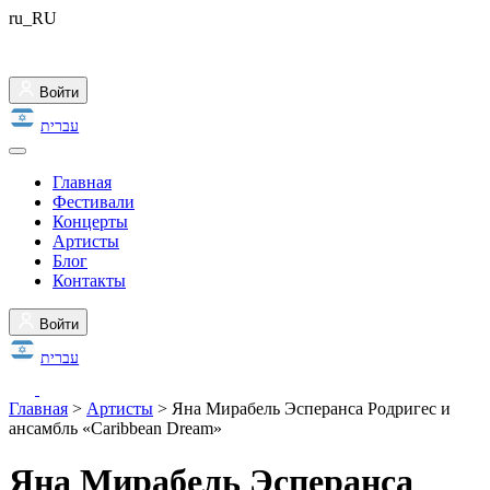
ru_RU
Войти
עברית
Главная
Фестивали
Концерты
Артисты
Блог
Контакты
Войти
עברית
Главная
>
Артисты
>
Яна Мирабель Эсперанса Родригес и
ансамбль «Caribbean Dream»
Яна Мирабель Эсперанса