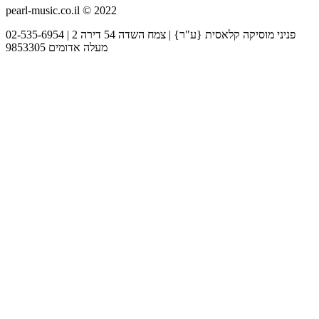
pearl-music.co.il © 2022
02-535-6954 | פניני מוסיקה קלאסית {ע"ר} | צמח השדה 54 דירה 2
מעלה אדומים 9853305