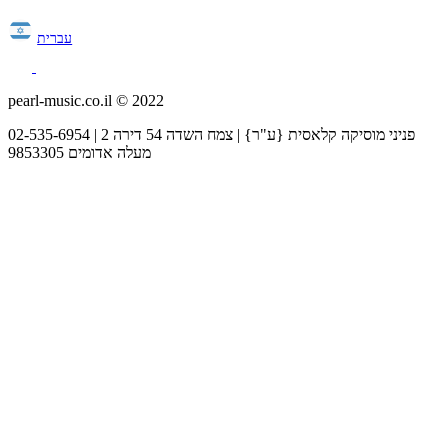
עברית
pearl-music.co.il © 2022
02-535-6954 | פניני מוסיקה קלאסית {ע"ר} | צמח השדה 54 דירה 2
מעלה אדומים 9853305